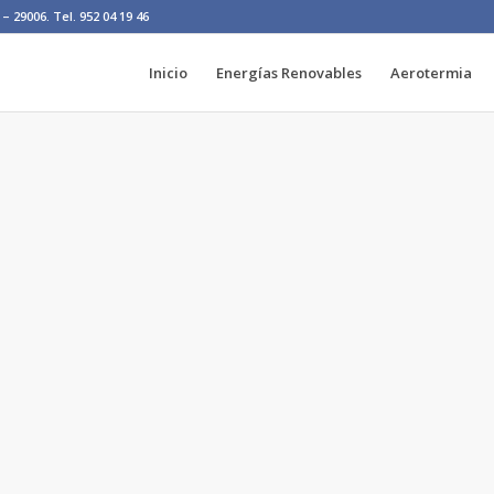
– 29006. Tel. 952 04 19 46
Inicio
Energías Renovables
Aerotermia