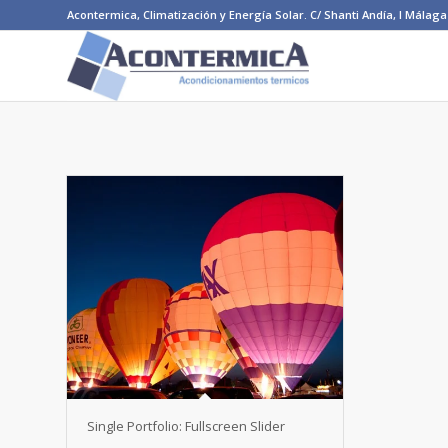
Acontermica, Climatización y Energía Solar. C/ Shanti Andía, I Málaga 
Single Portfolio: Fullscreen Slider