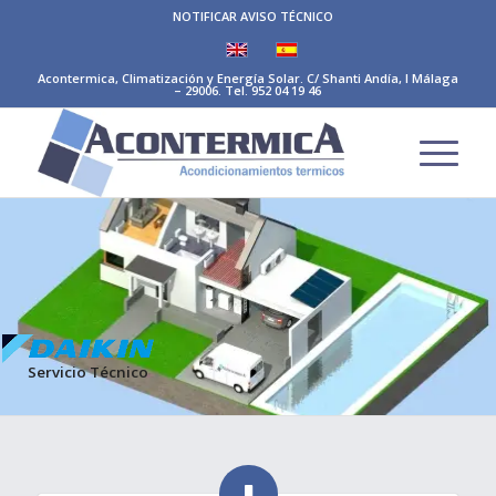
NOTIFICAR AVISO TÉCNICO
Acontermica, Climatización y Energía Solar. C/ Shanti Andía, I Málaga
– 29006. Tel. 952 04 19 46
Servicio Técnico