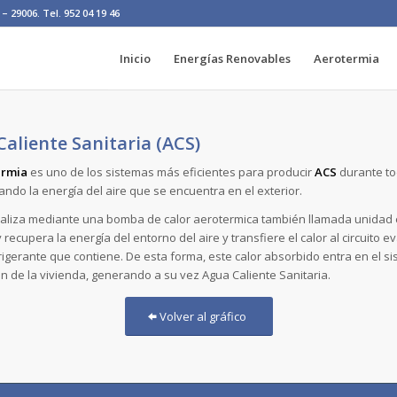
– 29006. Tel. 952 04 19 46
Inicio
Energías Renovables
Aerotermia
aliente Sanitaria (ACS)
ermia
es uno de los sistemas más eficientes para producir
ACS
durante to
ndo la energía del aire que se encuentra en el exterior.
ealiza mediante una bomba de calor aerotermica también llamada unidad e
recupera la energía del entorno del aire y transfiere el calor al circuito 
frigerante que contiene. De esta forma, este calor absorbido entra en el s
ón de la vivienda, generando a su vez Agua Caliente Sanitaria.
Volver al gráfico