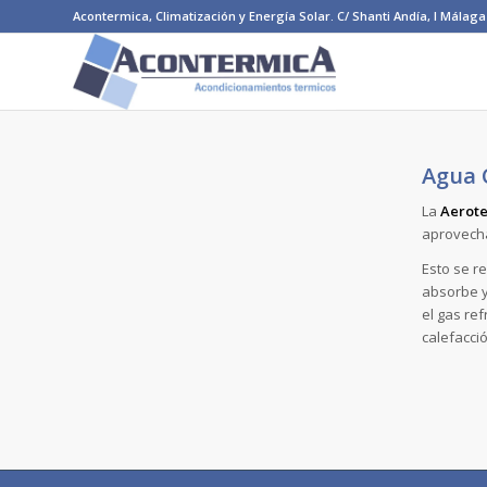
Acontermica, Climatización y Energía Solar. C/ Shanti Andía, I Málaga 
Agua C
La
Aerot
aprovecha
Esto se r
absorbe y 
el gas re
calefacci