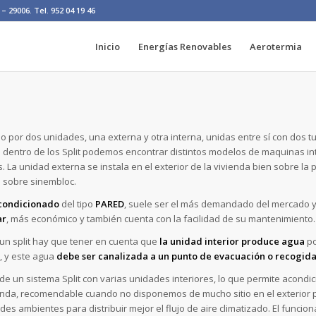
– 29006. Tel. 952 04 19 46
Inicio
Energías Renovables
Aerotermia
 por dos unidades, una externa y otra interna, unidas entre sí con dos t
». dentro de los Split podemos encontrar distintos modelos de maquinas in
. La unidad externa se instala en el exterior de la vivienda bien sobre la p
 sobre sinembloc.
acondicionado
del tipo
PARED
, suele ser el más demandado del mercado y
ar
, más económico y también cuenta con la facilidad de su mantenimiento.
 un split hay que tener en cuenta que
la unidad interior produce agua
po
, y este agua
debe ser canalizada a un punto de evacuación o recogid
a de un sistema Split con varias unidades interiores, lo que permite acondic
ienda, recomendable cuando no disponemos de mucho sitio en el exterior p
s ambientes para distribuir mejor el flujo de aire climatizado. El funcion