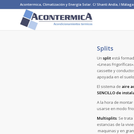
Acontermica, Climatización y Energía Solar. C/ Shanti Andía, I Málaga 
Splits
Un
split
está formado
«Lineas Frigoríficas
cassette y conductos
apoyada en el suelo
El sistema de
aire 
SENCILLO de instal
A la hora de montar
usarse en modo frio
Multisplits
: Se trat
estancias de la viv
maquinas y en grande