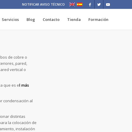
NOTIFICAR AVISO TÉCNICO
Servicios
Blog
Contacto
Tienda
Formación
ubos de cobre o
teriores, pared,
ared vertical o
a que es e
l más
r condensación al
a
ionar distintas
ara la colocación de
amiento, instalación