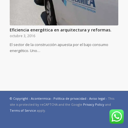
Eficiencia energética en arquitectura y reformas.
octubre 3, 2016
El sector de la construcción apuesta por el bajo consumo
energético. Uno…
© Copyright - Acontermica -
Política de privacidad
-
Aviso legal
-
This
site is protected by reCAPTCHA and the Google
Privacy Policy
and
Terms of Service
apply.