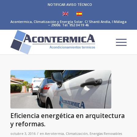
NOTIFICAR AVISO TÉCNICO
Acontermica, Climatización y Energía Solar. C/ Shanti Andía, I Málaga
– 29006. Tel. 952 04 19 46
Eficiencia energética en arquitectura
y reformas.
/
octubre 3, 2016
en
Aerotermia
,
Climatización
,
Energías Renovables