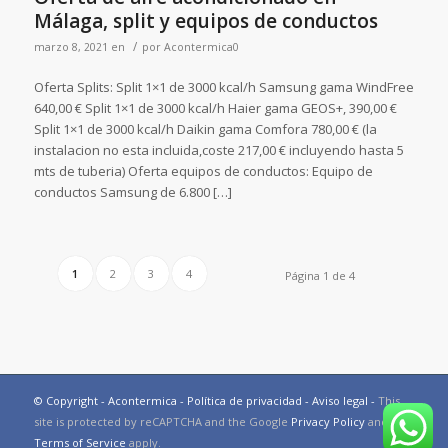
Málaga, split y equipos de conductos
/
marzo 8, 2021
en
por
Acontermica0
Oferta Splits: Split 1×1 de 3000 kcal/h Samsung gama WindFree
640,00 € Split 1×1 de 3000 kcal/h Haier gama GEOS+, 390,00 €
Split 1×1 de 3000 kcal/h Daikin gama Comfora 780,00 € (la
instalacion no esta incluida,coste 217,00 € incluyendo hasta 5
mts de tuberia) Oferta equipos de conductos: Equipo de
conductos Samsung de 6.800 […]
1
2
3
4
Página 1 de 4
© Copyright - Acontermica -
Política de privacidad
-
Aviso legal
-
This
site is protected by reCAPTCHA and the Google
Privacy Policy
and
Terms of Service
apply.