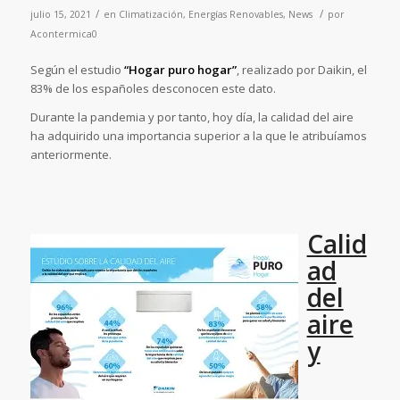
/
/
julio 15, 2021
en
Climatización
,
Energías Renovables
,
News
por
Acontermica0
Según el estudio
“Hogar puro hogar”
, realizado por Daikin, el
83% de los españoles desconocen este dato.
Durante la pandemia y por tanto, hoy día, la calidad del aire
ha adquirido una importancia superior a la que le atribuíamos
anteriormente.
Calid
ad
del
aire
y