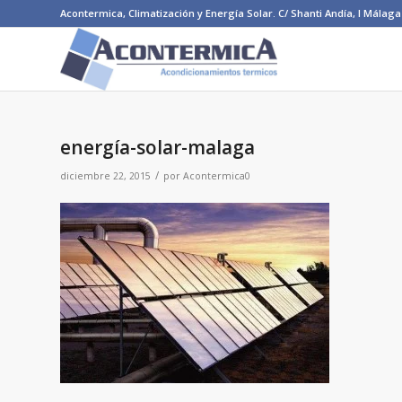
Acontermica, Climatización y Energía Solar. C/ Shanti Andía, I Málaga 
energía-solar-malaga
/
diciembre 22, 2015
por
Acontermica0