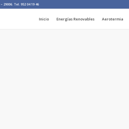
– 29006. Tel. 952 04 19 46
Inicio
Energías Renovables
Aerotermia