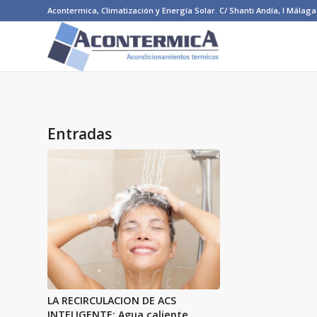
Acontermica, Climatización y Energía Solar. C/ Shanti Andía, I Málaga 
Entradas
LA RECIRCULACION DE ACS
INTELIGENTE: Agua caliente