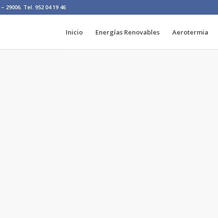
– 29006. Tel. 952 04 19 46
Inicio
Energías Renovables
Aerotermia