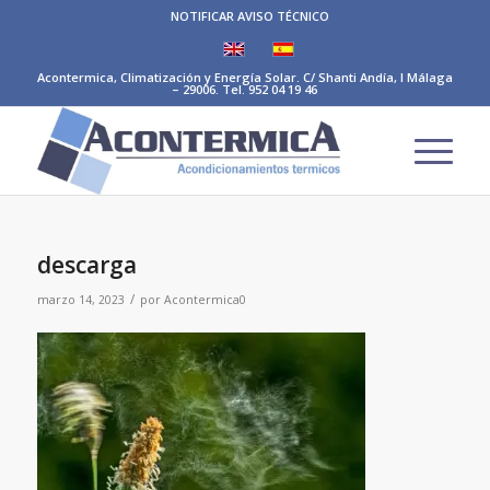
NOTIFICAR AVISO TÉCNICO
Acontermica, Climatización y Energía Solar. C/ Shanti Andía, I Málaga
– 29006. Tel. 952 04 19 46
descarga
/
marzo 14, 2023
por
Acontermica0