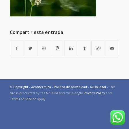
Compartir esta entrada
© Copyright - Acontermica -
Política de privacidad
-
Aviso legal
-
This
site is protected by reCAPTCHA and the Google
Privacy Policy
and
Terms of Service
apply.