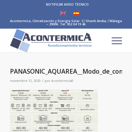
NOTIFICAR AVISO TÉCNICO
Acontermica, Climatización y Energía Solar. C/ Shanti Andía, I Málaga
– 29006. Tel. 952 04 19 46
PANASONIC_AQUAREA__Modo_de_compati
/
noviembre 12, 2020
por
Acontermica0