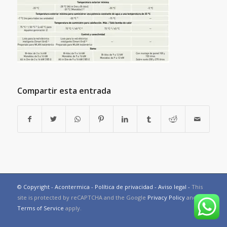
Compartir esta entrada
© Copyright - Acontermica -
Política de privacidad
-
Aviso legal
-
This
site is protected by reCAPTCHA and the Google
Privacy Policy
and
Terms of Service
apply.