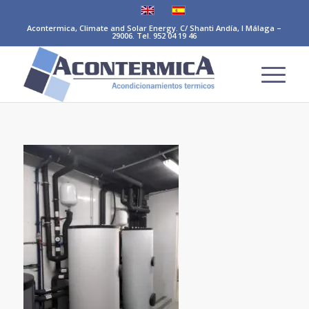
Acontermica, Climate and Solar Energy. C/ Shanti Andía, I Málaga –
29006. Tel. 952 04 19 46