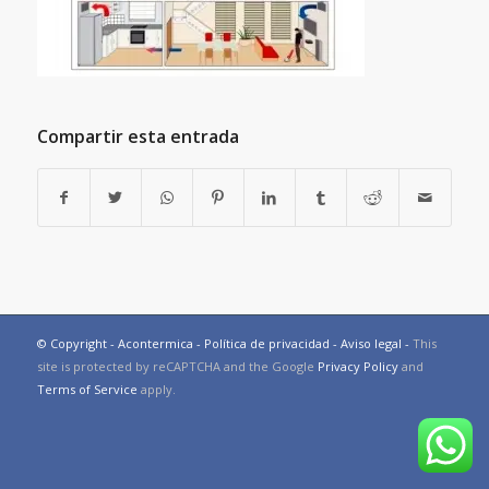
Compartir esta entrada
© Copyright - Acontermica -
Política de privacidad
-
Aviso legal
-
This
site is protected by reCAPTCHA and the Google
Privacy Policy
and
Terms of Service
apply.